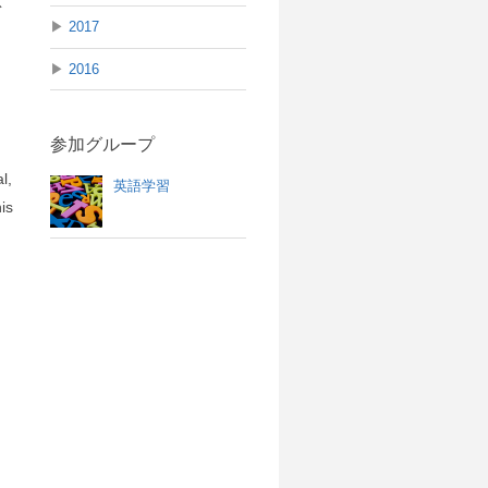
恵
▶
2017
▶
2016
参加グループ
l,
英語学習
his