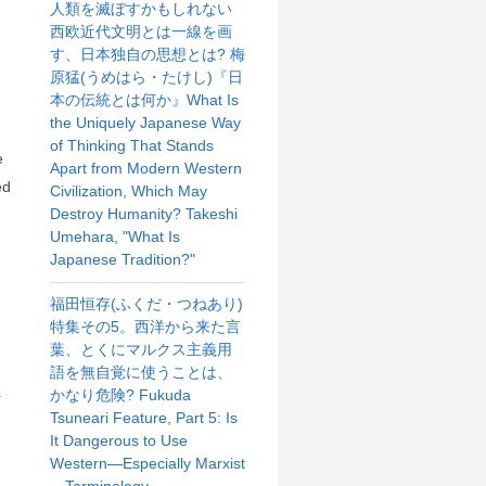
人類を滅ぼすかもしれない
西欧近代文明とは一線を画
す、日本独自の思想とは? 梅
原猛(うめはら・たけし)『日
本の伝統とは何か』What Is
the Uniquely Japanese Way
of Thinking That Stands
e
Apart from Modern Western
ed
Civilization, Which May
Destroy Humanity? Takeshi
Umehara, "What Is
Japanese Tradition?"
福田恒存(ふくだ・つねあり)
特集その5。西洋から来た言
葉、とくにマルクス主義用
語を無自覚に使うことは、
かなり危険? Fukuda
を
Tsuneari Feature, Part 5: Is
It Dangerous to Use
Western—Especially Marxist
—Terminology