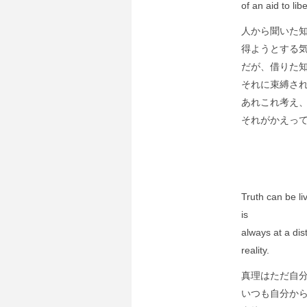
of an aid to lib
人から聞いた
得ようとする
だが、借りた
それに束縛さ
あれこれ考え
それがかえっ
Truth can be li
is
always at a dis
reality.
真理はただ自
いつも自分か