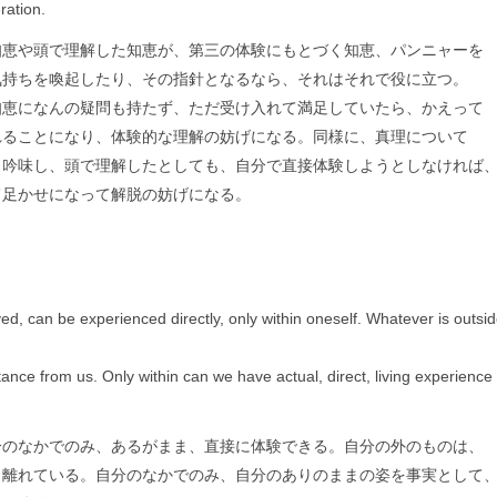
eration.
知恵や頭で理解した知恵が、第三の体験にもとづく知恵、パンニャーを
気持ちを喚起したり、その指針となるなら、それはそれで役に立つ。
知恵になんの疑問も持たず、ただ受け入れて満足していたら、かえって
れることになり、体験的な理解の妨げになる。同様に、真理について
、吟味し、頭で理解したとしても、自分で直接体験しようとしなければ
て足かせになって解脱の妨げになる。
ved, can be experienced directly, only within oneself. Whatever is outsi
tance from us. Only within can we have actual, direct, living experience 
分のなかでのみ、あるがまま、直接に体験できる。自分の外のものは、
ら離れている。自分のなかでのみ、自分のありのままの姿を事実として