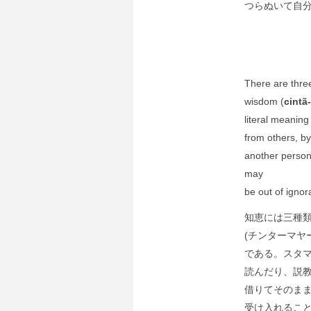
つらぬいて自
There are thre
wisdom (
cintã-
literal meaning
from others, by
another person
may
be out of ignor
知恵には三種類
(チンターマヤ
である。スタ
読んだり、説
借りてそのま
受け入れるこ