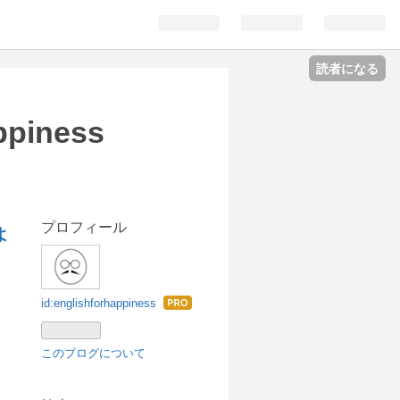
読者になる
piness
プロフィール
よ
id:englishforhappiness
はて
なブ
ログ
このブログについて
Pro