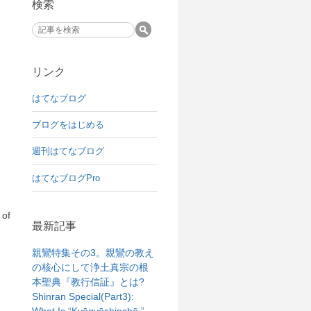
検索
リンク
はてなブログ
ブログをはじめる
週刊はてなブログ
はてなブログPro
 of
最新記事
親鸞特集その3。親鸞の教え
の核心にして浄土真宗の根
本聖典『教行信証』とは?
Shinran Special(Part3):
What Is “Kyōgyōshinshō,”