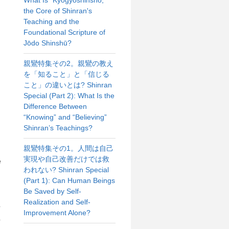
the Core of Shinran's
Teaching and the
Foundational Scripture of
Jōdo Shinshū?
親鸞特集その2。親鸞の教え
を「知ること」と「信じる
こと」の違いとは? Shinran
Special (Part 2): What Is the
Difference Between
“Knowing” and “Believing”
Shinran’s Teachings?
親鸞特集その1。人間は自己
実現や自己改善だけでは救
e
われない? Shinran Special
(Part 1): Can Human Beings
Be Saved by Self-
Realization and Self-
を
Improvement Alone?
を