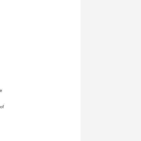
、
de
of
、