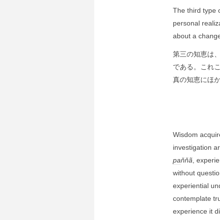
The third type 
personal realiza
about a change 
第三の知恵は
である。これ
真の知恵にほ
Wisdom acquire
investigation a
pa
ňňã
, experi
without questio
experiential u
contemplate tru
experience it d