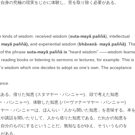
分自身の究極の現実をじかに体験し、苦を取り除く必要がある。
e kinds of wisdom: received wisdom (
suta-mayã
pa
ňňã
), intellectual
mayã
pa
ňňã),
and experiential wisdom (
bh
ã
van
ã
-
mayã
pa
ňňã)
. Th
 of the phrase
suta-mayã
pa
ňňã is
“heard wisdom” ――wisdom learn
 reading books or listening to sermons or lectures, for example. This is
’s wisdom which one decides to adopt as one’s own. The acceptance
ance.
ある。借りた知恵 (スタマヤー・パンニャー)、頭で考えた知恵
ー・パンニャー)、体験した知恵 (バーヴァナーマヤー・パンニャー)
マヤー・パンニャーは、ほんらい「人から聞いた知恵」を意味する。本
教や講話を聞いたりして、人から借りた知恵である。だれかの知恵を
ま自分のものにするということだ。無知なるがゆえ、そういうものを
とがある。