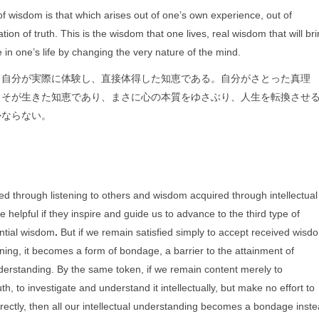
of wisdom is that which arises out of one’s own experience, out of
tion of truth. This is the wisdom that one lives, real wisdom that will br
in one’s life by changing the very nature of the mind.
、自分が実際に体験し、直接体得した知恵である。自分がさとった真理
こそが生きた知恵であり、まさに心の本質をゆさぶり、人生を転換させ
かならない。
d through listening to others and wisdom acquired through intellectual
re helpful if they inspire and guide us to advance to the third type of
ential wisdom
.
But if we remain satisfied simply to accept received wisd
ning, it becomes a form of bondage, a barrier to the attainment of
nderstanding. By the same token, if we remain content merely to
th, to investigate and understand it intellectually, but make no effort to
irectly, then all our intellectual understanding becomes a bondage inst