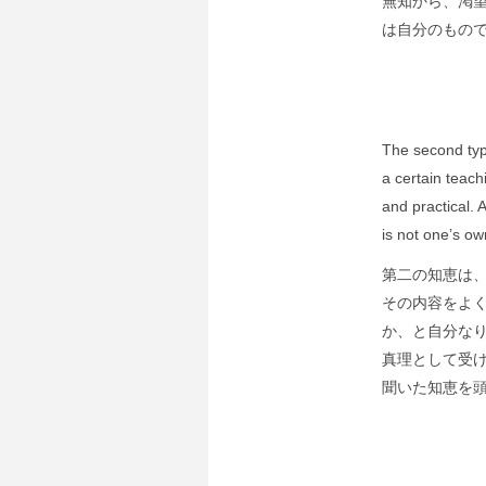
無知から、渇
は自分のもの
The second type
a certain teach
and practical. An
is not one’s ow
第二の知恵は
その内容をよ
か、と自分な
真理として受
聞いた知恵を