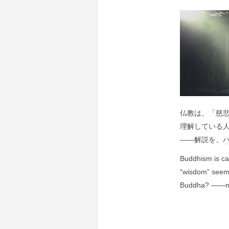
仏教は、「慈
理解している
――解説を、
Buddhism is ca
“wisdom” seems
Buddha? ――mor